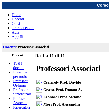
Corso 
Home
Docenti
Corsi
Orario Lezioni
Aule
Appelli
Docenti
: Professori associati
Docenti
Da 1 a 11 di 11
Tutti i
Professori Associati
docenti
In ordine
per ruolo
Professori
Csermely Prof. Davide
Ordinari
Grasso Prof. Donato A.
Professori
Straordinari
Leonardi Prof. Stefano
Professori
Associati
Mori Prof. Alessandra
Ricercatori