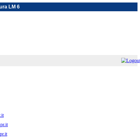
tura LM 6
it
r.it
r.it