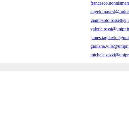
francesco.nonnismar
angelo.pavesi@unipr.
giampaolo.rossetti@u
valeria.rossi@unipr.it
james.tagliavini@unip
giuliana.villa@unipr.i
michele.zazzi@unipr.