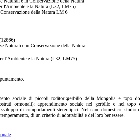
ze Naturali e in Conservazione della Natura
per l'Ambiente e la Natura (L32, LM75)
e Conservazione della Natura LM 6
(12866)
nze Naturali e in Conservazione della Natura
 per l'Ambiente e la Natura (L32, LM75)
appuntamento.
to sociale di piccoli roditori:gerbillo della Mongolia e topo dom
strati ormonali); apprendimento sociale nel gerbillo e nel topo 
 sviluppo di comportamenti stereotipici. Nel cane domestico: studio c
 temperamento, di un criterio di adottabilità e del loro benessere.
ionale