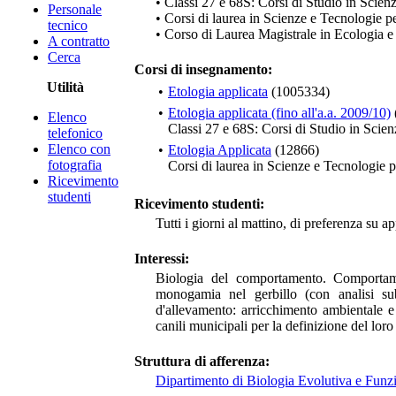
• Classi 27 e 68S: Corsi di Studio in Scien
Personale
• Corsi di laurea in Scienze e Tecnologie 
tecnico
• Corso di Laurea Magistrale in Ecologia 
A contratto
Cerca
Corsi di insegnamento:
Utilità
•
Etologia applicata
(1005334)
•
Etologia applicata (fino all'a.a. 2009/10)
Elenco
Classi 27 e 68S: Corsi di Studio in Scie
telefonico
Elenco con
•
Etologia Applicata
(12866)
fotografia
Corsi di laurea in Scienze e Tecnologie
Ricevimento
studenti
Ricevimento studenti:
Tutti i giorni al mattino, di preferenza su 
Interessi:
Biologia del comportamento. Comportamen
monogamia nel gerbillo (con analisi sub
d'allevamento: arricchimento ambientale e
canili municipali per la definizione del loro
Struttura di afferenza:
Dipartimento di Biologia Evolutiva e Funz