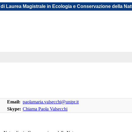
di Laurea Magistrale in Ecologia e Conservazione della Na
Email:
paolamaria.valsecchi@unipr.it
Skype:
Chiama Paola Valsecchi