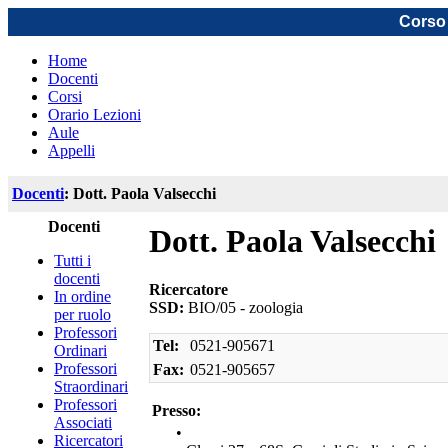
Corso 
Home
Docenti
Corsi
Orario Lezioni
Aule
Appelli
Docenti
: Dott. Paola Valsecchi
Docenti
Dott. Paola Valsecchi
Tutti i
docenti
Ricercatore
In ordine
SSD:
BIO/05 - zoologia
per ruolo
Professori
Tel:
0521-905671
Ordinari
Professori
Fax:
0521-905657
Straordinari
Professori
Presso:
Associati
•
Ricercatori