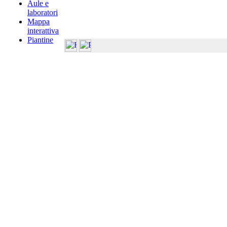
Aule e
laboratori
Mappa
interattiva
Piantine