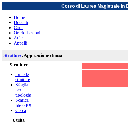
Corso di Laurea Magistrale in
Home
Docenti
Corsi
Orario Lezioni
Aule
Appelli
Strutture
: Applicazione chiusa
Strutture
Tutte le
strutture
Sfoglia
per
tipologia
Scarica
file GPX
Cerca
Utilità