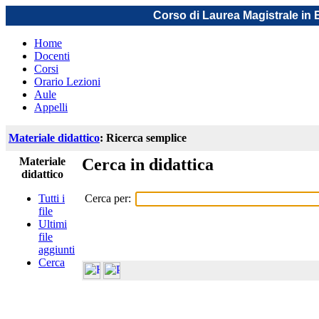
Corso di Laurea Magistrale in
Home
Docenti
Corsi
Orario Lezioni
Aule
Appelli
Materiale didattico
: Ricerca semplice
Materiale
Cerca in didattica
didattico
Cerca per:
Tutti i
file
Ultimi
file
aggiunti
Cerca