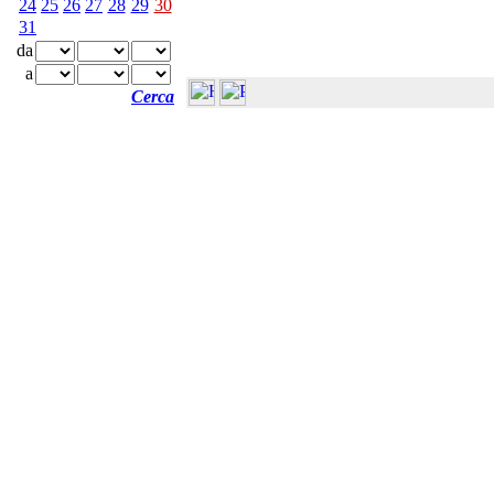
24
25
26
27
28
29
30
31
da
a
Cerca