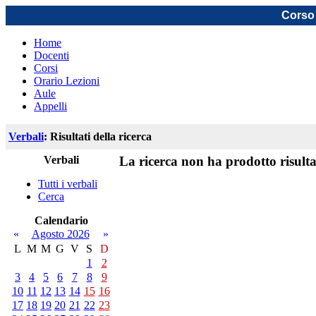
Corso 
Home
Docenti
Corsi
Orario Lezioni
Aule
Appelli
Verbali
: Risultati della ricerca
Verbali
La ricerca non ha prodotto risulta
Tutti i verbali
Cerca
Calendario
«
Agosto 2026
»
L
M
M
G
V
S
D
1
2
3
4
5
6
7
8
9
10
11
12
13
14
15
16
17
18
19
20
21
22
23