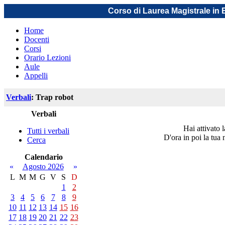
Corso di Laurea Magistrale in
Home
Docenti
Corsi
Orario Lezioni
Aule
Appelli
Verbali
: Trap robot
Verbali
Hai attivato 
Tutti i verbali
D'ora in poi la tua 
Cerca
Calendario
«
Agosto 2026
»
L
M
M
G
V
S
D
1
2
3
4
5
6
7
8
9
10
11
12
13
14
15
16
17
18
19
20
21
22
23